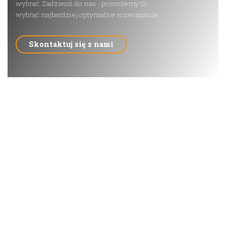
wybrać. Zadzwoń do nas - pomożemy Ci
wybrać najbardziej optymalne rozwiązanie.
Skontaktuj się z nami
Drzewołaz
Alpitechnika Sp. z o.o.
Łętownia 640,
34-242 Łętownia
ul. Zakopiańska 73,
30-418 Kraków
tel.
512 484 453
tel.
505 848 833
e-mail:
biuro@drzewolaz.com