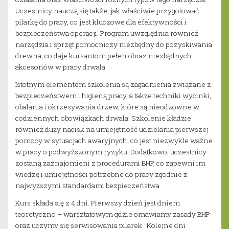
Uczestnicy nauczą się także, jak właściwie przygotować
pilarkę do pracy, co jest kluczowe dla efektywności i
bezpieczeństwa operacji. Program uwzględnia również
narzędzia i sprzęt pomocniczy niezbędny do pozyskiwania
drewna, co daje kursantom pełen obraz niezbędnych
akcesoriów w pracy drwala.
Istotnym elementem szkolenia są zagadnienia związane z
bezpieczeństwem i higieną pracy, a także techniki wycinki,
obalania i okrzesywania drzew, które są nieodzowne w
codziennych obowiązkach drwala. Szkolenie kładzie
również duży nacisk na umiejętność udzielania pierwszej
pomocy w sytuacjach awaryjnych, co jest niezwykle ważne
w pracy o podwyższonym ryzyku. Dodatkowo, uczestnicy
zostaną zaznajomieni z procedurami BHP, co zapewni im
wiedzę i umiejętności potrzebne do pracy zgodnie z
najwyższymi standardami bezpieczeństwa.
Kurs składa się z 4 dni. Pierwszy dzień jest dniem
teoretyczno – warsztatowym gdzie omawiamy zasady BHP
oraz uczymy się serwisowania pilarek. Kolejne dni