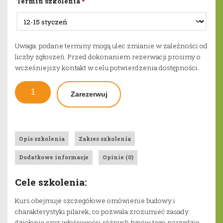
Termin szkolenia
*
Uwaga: podane terminy mogą ulec zmianie w zależności od
liczby zgłoszeń. Przed dokonaniem rezerwacji prosimy o
wcześniejszy kontakt w celu potwierdzenia dostępności.
ilość
Zarezerwuj
Kurs
pilarz
/
drwal
Opis szkolenia
Zakres szkolenia
Dodatkowe informacje
Opinie (0)
Cele szkolenia:
Kurs obejmuje szczegółowe omówienie budowy i
charakterystyki pilarek, co pozwala zrozumieć zasady
działania oraz właściwości różnych typów tego narzędzia.