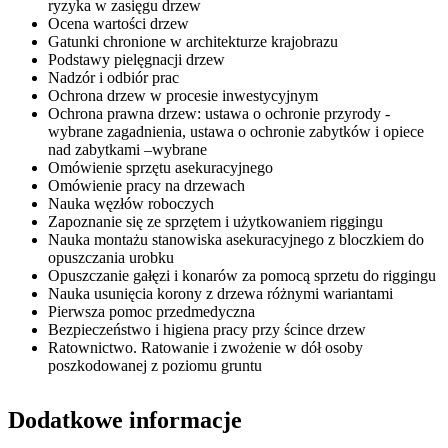
ryzyka w zasięgu drzew
Ocena wartości drzew
Gatunki chronione w architekturze krajobrazu
Podstawy pielęgnacji drzew
Nadzór i odbiór prac
Ochrona drzew w procesie inwestycyjnym
Ochrona prawna drzew: ustawa o ochronie przyrody -
wybrane zagadnienia, ustawa o ochronie zabytków i opiece
nad zabytkami –wybrane
Omówienie sprzętu asekuracyjnego
Omówienie pracy na drzewach
Nauka węzłów roboczych
Zapoznanie się ze sprzętem i użytkowaniem riggingu
Nauka montażu stanowiska asekuracyjnego z bloczkiem do
opuszczania urobku
Opuszczanie gałęzi i konarów za pomocą sprzetu do riggingu
Nauka usunięcia korony z drzewa różnymi wariantami
Pierwsza pomoc przedmedyczna
Bezpieczeństwo i higiena pracy przy ścince drzew
Ratownictwo. Ratowanie i zwożenie w dół osoby
poszkodowanej z poziomu gruntu
Dodatkowe informacje