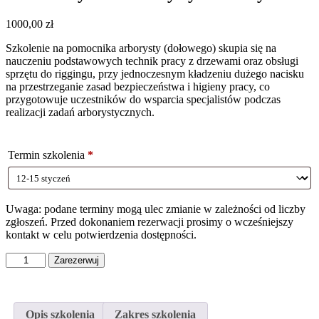
1000,00
zł
Szkolenie na pomocnika arborysty (dołowego) skupia się na
nauczeniu podstawowych technik pracy z drzewami oraz obsługi
sprzętu do riggingu, przy jednoczesnym kładzeniu dużego nacisku
na przestrzeganie zasad bezpieczeństwa i higieny pracy, co
przygotowuje uczestników do wsparcia specjalistów podczas
realizacji zadań arborystycznych.
Termin szkolenia
*
Uwaga: podane terminy mogą ulec zmianie w zależności od liczby
zgłoszeń. Przed dokonaniem rezerwacji prosimy o wcześniejszy
kontakt w celu potwierdzenia dostępności.
ilość
Zarezerwuj
Kurs
-
Asystent
arborysty
Opis szkolenia
Zakres szkolenia